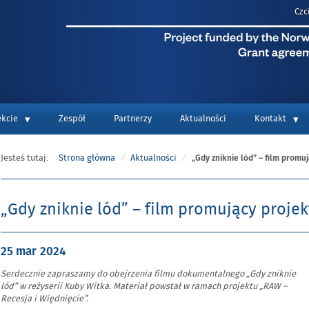
Czc
ekcie
Zespół
Partnerzy
Aktualności
Kontakt
Jesteś tutaj:
Strona główna
Aktualności
„Gdy zniknie lód” – film promu
„Gdy zniknie lód” – film promujący proje
Opublikowano
25 mar
2024
w
Serdecznie zapraszamy do obejrzenia filmu dokumentalnego „Gdy zniknie
dniu
lód” w reżyserii Kuby Witka. Materiał powstał w ramach projektu „RAW –
Recesja i Więdnięcie”.