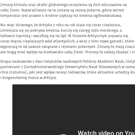
Zmiany klimatu oraz skutki globalnego ocieplenia są dziś odczuwalne na
całej Ziemi. Najwrażliwsze na te zmiany są rejony polarne, gdzie wzrost
temperatur jest prawie 4-krotnie szybszy niż średnia ogólnoświatowa.
Nic więc dziwnego, że Arktyka z roku na rok staje się coraz cieplejsza,
zmniejsza się jej pokrywa śnieżna, kurczy się zasięg lodu morskiego, a
lodowce topnieją i wycofują się na ląd. W Oceanie Arktycznym pojawia się
coraz więcej cieplejszych wód atlantyckich, a wraz z nimi nowe gatunki, które
wypierają te od zawsze związane z rejonami polarnymi. Zmiany te mają znacz
ale mogą mieć wpływ na środowisko całej Ziemi. Procesy te należy zbadać i z
Grupa naukowców z dwu instytutów naukowych Polskiej Akademii Nauk, Instytu
partnerami z Zachodnionorweskiego Uniwersytetu Nauk Stosowanych w ramac
chce zrozumieć, jaki jest wpływ recesji lodowców, które aktualnie uchodzą d
i biogeochemię morza w Arktyce.