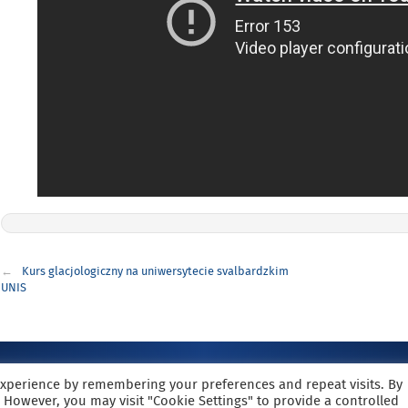
Nawigacja
Kurs glacjologiczny na uniwersytecie svalbardzkim
wpisu
UNIS
Strona została opracowana w ramach projektu
experience by remembering your preferences and repeat visits. By
Polska Akademia Dostępności
s. However, you may visit "Cookie Settings" to provide a controlled
realizowanego przez
i
Fundację Widzialni
Ministerstwo Administracj